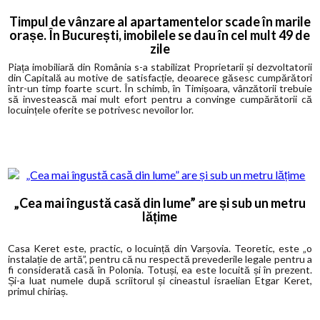
Timpul de vânzare al apartamentelor scade în marile
orașe. În București, imobilele se dau în cel mult 49 de
zile
Piața imobiliară din România s-a stabilizat Proprietarii și dezvoltatorii
din Capitală au motive de satisfacție, deoarece găsesc cumpărători
într-un timp foarte scurt. În schimb, în Timișoara, vânzătorii trebuie
să investească mai mult efort pentru a convinge cumpărătorii că
locuințele oferite se potrivesc nevoilor lor.
„Cea mai îngustă casă din lume” are și sub un metru
lățime
Casa Keret este, practic, o locuință din Varșovia. Teoretic, este „o
instalație de artă”, pentru că nu respectă prevederile legale pentru a
fi considerată casă în Polonia. Totuși, ea este locuită și în prezent.
Și-a luat numele după scriitorul și cineastul israelian Etgar Keret,
primul chiriaș.